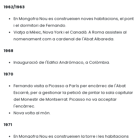
1962/1963
En Mongofra Nou es construeixen noves habitacions, el pont
i el dormitori de Fernando.
Viatja a Mèxic, Nova York i el Canadà. A Roma assisteix al
nomenament com a cardenal de l'Abat Albareda.
1968
Inauguració de l'Edifici Andrómaco, a Colòmbia.
1970
Fernando visita a Picasso a París per encàrrec de l'Abat
Escarré, per a gestionar la petició de pintar la sala capitular
del Monestir de Montserrat. Picasso no va acceptar
l'encàrrec.
Nova volta al món.
1971
En Mongofra Nou es construeixen la torre i les habitacions