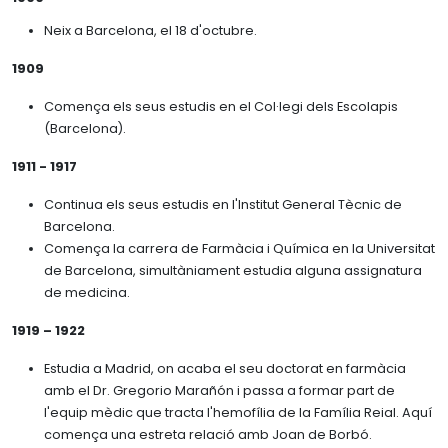
Biografia
Memòries
Neix a Barcelona, el 18 d'octubre.
BIBLIOTECA
Trajectòria
Instal·lacions i serveis
1909
Mecenatges
ATLES NÀUTIC
Reservar sala
Reconeixements
Comença els seus estudis en el Col·legi dels Escolapis
Catàleg i fons
(Barcelona).
Família Rubió Tudurí
Arxius
Viatges
1911 - 1917
Continua els seus estudis en l'Institut General Tècnic de
Barcelona.
Comença la carrera de Farmàcia i Química en la Universitat
de Barcelona, simultàniament estudia alguna assignatura
de medicina.
1919 – 1922
Estudia a Madrid, on acaba el seu doctorat en farmàcia
amb el Dr. Gregorio Marañón i passa a formar part de
l'equip mèdic que tracta l'hemofília de la Família Reial. Aquí
comença una estreta relació amb Joan de Borbó.