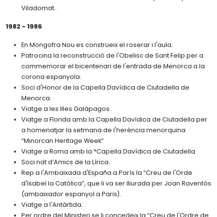
Viladomat.
1982 - 1986
En Mongofra Nou es construeix el roserar i l'aula.
Patrocina la reconstrucció de l'Obelisc de Sant Felip per a
commemorar el bicentenari de l'entrada de Menorca a la
corona espanyola.
Soci d'Honor de la Capella Davídica de Ciutadella de
Menorca.
Viatge a les Illes Galápagos.
Viatge a Florida amb la Capella Davídica de Ciutadella per
a homenatjar la setmana de l'herència menorquina
“Minorcan Heritage Week”
Viatge a Roma amb la *Capella Davídica de Ciutadella
Soci nat d’Amics de la Lírica.
Rep a l'Ambaixada d'España a París la “Creu de l'Orde
d'Isabel la Catòlica”, que li va ser lliurada per Joan Raventós
(ambaixador espanyol a Paris).
Viatge a l'Antàrtida.
Per ordre del Ministeri se li concedeix la “Creu de l'Ordre de