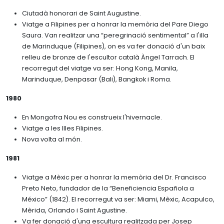
Ciutadà honorari de Saint Augustine.
Viatge a Filipines per a honrar la memòria del Pare Diego
Saura. Van realitzar una “peregrinació sentimental” a l'illa
de Marinduque (Filipines), on es va fer donació d'un baix
relleu de bronze de l'escultor català Àngel Tarrach. El
recorregut del viatge va ser: Hong Kong, Manila,
Marinduque, Denpasar (Bali), Bangkok i Roma.
1980
En Mongofra Nou es construeix l'hivernacle.
Viatge a les Illes Filipines.
Nova volta al món.
1981
Viatge a Mèxic per a honrar la memòria del Dr. Francisco
Preto Neto, fundador de la “Beneficiencia Española a
México” (1842). El recorregut va ser: Miami, Mèxic, Acapulco,
Mèrida, Orlando i Saint Agustine.
Va fer donació d'una escultura realitzada per Josep