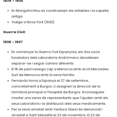
1934 - 1935
En Mongofra Nou es construeixen els estables i la capella
antiga.
Viatge a Nova York (1935).
Guerra Civil:
1936 - 1937
En començar la Guerra Civil Espanyola, els dos socis
fundadors dels Laboratoris Andrómaco decideixen
separar-se i seguir camins diferents.
El 18 de juliol navega cap a Menorca amb el iot Mercedes.
Surt de Menorca amb la seva família.
Fernando torna a Espanya el 27 de setembre,
concretament a Burgos. Li assignen la direcció de la
farmàcia principal a l'Hospital de Burgos. Aconsegueix
muntar una xarxa de representants que l'ajuden amb els
seus Laboratoris i la distribució dels seus medicaments.
Per la seva amistat amb Ventura Gasol és denunciat i
arrestat a Sant Sebastià el 23 de novembre. El 23 de