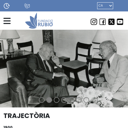
INICI
ACTIVITATS
NOTÍCIES
d'agost
tancada tots els dissabtes
COVA BINIADRÍS
GALA DANSA
FIRA DE LA CIÈNCIA I DE LA TÈCNICA
BEQUES
LA FUNDACIÓ
INICI
>
FERNANDO RUBIÓ
> TRAJECTÒRIA
TRAJECTÒRIA
Seu
FERNANDO RUBIÓ
Ajuts i col·laboracions
1900