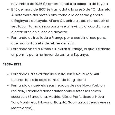
novembre de 1936 és empresonat a la caserna de Loyola.
El 10 de març de 1937 és traslladat a la presó de *Ondarreta.
Al setembre del mateix any, torna a la caserna general
d'Enginyers de Loyola. Alfons XIII, entre altres, intercedeix al
seu favor i torna a incorporar-se a l'exèrcit, al cap d'un any
d'estar pres en el cos de Navarra.
Fernando es trasllada a França per a assistir al seu pare,
que mor a Niça el 9 de febrer de 1938.
Fernando visita a Alfons XIII, exiliat a França, el qual li tramita
un permís per a no haver de tornar a Espanya.
1938- 1939
Fernando i la seva família s'instal·len a Nova York. Allí
estaran tots a la casa familiar de Long Island.
Fernando dirigeix els seus negocis des de Nova York, on
resideix, i decideix donar autonomia a totes les seves
sucursals (Barcelona, Madrid, Mèxic, París, Lisboa, Nova
York, Mont-real, l'Havana, Bogotà, Sao Paulo, Buenos Aires i
Montevideo).