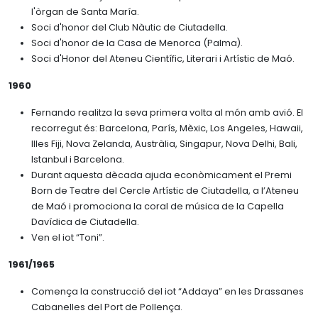
l'òrgan de Santa María.
Soci d'honor del Club Nàutic de Ciutadella.
Soci d'honor de la Casa de Menorca (Palma).
Soci d'Honor del Ateneu Científic, Literari i Artístic de Maó.
1960
Fernando realitza la seva primera volta al món amb avió. El
recorregut és: Barcelona, París, Mèxic, Los Angeles, Hawaii,
Illes Fiji, Nova Zelanda, Austràlia, Singapur, Nova Delhi, Bali,
Istanbul i Barcelona.
Durant aquesta dècada ajuda econòmicament el Premi
Born de Teatre del Cercle Artístic de Ciutadella, a l’Ateneu
de Maó i promociona la coral de música de la Capella
Davídica de Ciutadella.
Ven el iot “Toni”.
1961/1965
Comença la construcció del iot “Addaya” en les Drassanes
Cabanelles del Port de Pollença.