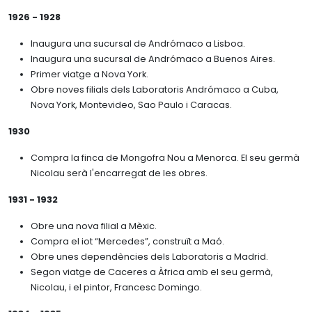
1926 - 1928
Inaugura una sucursal de Andrómaco a Lisboa.
Inaugura una sucursal de Andrómaco a Buenos Aires.
Primer viatge a Nova York.
Obre noves filials dels Laboratoris Andrómaco a Cuba,
Nova York, Montevideo, Sao Paulo i Caracas.
1930
Compra la finca de Mongofra Nou a Menorca. El seu germà
Nicolau serà l'encarregat de les obres.
1931 - 1932
Obre una nova filial a Mèxic.
Compra el iot “Mercedes”, construït a Maó.
Obre unes dependències dels Laboratoris a Madrid.
Segon viatge de Caceres a Àfrica amb el seu germà,
Nicolau, i el pintor, Francesc Domingo.