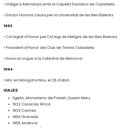
• Viatge a Alemanya amb la Capella Davídica de Ciutadella.
• Doctor Honoris causa per la Universitat de les Illes Balears.
1993
• Col·legiat d'Honor pel Col·legi de Metges de les Illes Balears.
• President d'Honor del Club de Tennis Ciutadella.
• Dona un orgue a la Catedral de Menorca
1994
• Mor en Mongofra Nou, el 26 d'abril.
VIAJES
Egipto, Monasterio de Poblet, Queen Mary
1922 Cacerías África
1933 Cannes
1954 Granada
1955 América