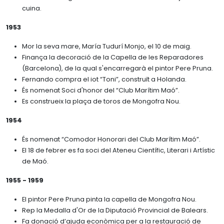
cuina.
1953
Mor la seva mare, María Tudurí Monjo, el 10 de maig.
Finança la decoració de la Capella de les Reparadores
(Barcelona), de la qual s'encarregarà el pintor Pere Pruna.
Fernando compra el iot “Toni”, construït a Holanda.
És nomenat Soci d'honor del “Club Marítim Maó”.
Es construeix la plaça de toros de Mongofra Nou.
1954
És nomenat “Comodor Honorari del Club Marítim Maó”.
El 18 de febrer es fa soci del Ateneu Científic, Literari i Artístic
de Maó.
1955 - 1959
El pintor Pere Pruna pinta la capella de Mongofra Nou.
Rep la Medalla d'Or de la Diputació Provincial de Balears.
Fa donació d’ajuda econòmica per a la restauració de