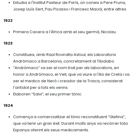
Estudia a l'Institut Pasteur de París, on coneix a Pere Pruna,
Josep Lluís Sert, Pau Picasso i Francesc Macià, entre altres.
1922
Primera Cacera a l’Àfrica amb el seu germà, Nicolau.
1923
Constitueix, amb Raúl Roviralta Astoul, els Laboratoris
Andrómaco a Barcelona, concretament al Tibidabo.
“Andrómaco” va ser el nom triat per als laboratoris, en
honor a Andrómaco, el Vell, que va viure a l'illa de Creta i va
ser el medico de Neró i creador de la Triaca, considerat
l'antídot per a tots els verins.
Elaboren “Salvi”, el seu primer tònic.
1924
Comença a comercialitzar el tònic reconstituent “Glefina”,
que va tenir un gran èxit. Durant molts anys va recórrer tota
Espanya oferint els seus medicaments.