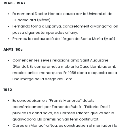
1943 - 1947
És nomenat Doctor Honoris causa per la Universitat de
Guadalajara (Mèxic).
Fernando torna a Espanya, concretament a Mongofra, on
passa algunes temporades a l'any.
Promou la restauració de l'òrgan de Santa María (Maó).
ANYS ‘50s
Comencen les seves relacions amb Saint Augustine
(Florida). Es compromet a moblar la Casa Llambias amb
mobles antics menorquins. En 1956 dona a aquesta casa
una imatge de la Verge del Toro.
1952
Es concedeixen els “Premis Menorca” dotats
econòmicament per Fernando Rubió. L'Editorial Destí
publica La dona nova, de Carmen Laforet, que va ser la
guanyadora. Els premis no van tenir continuïtat.
Obres en Mongofra Nou: es construeixen el menjador i la