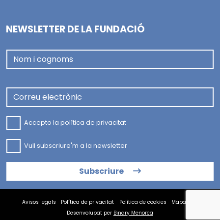
NEWSLETTER DE LA FUNDACIÓ
Nom i cognoms
Correu electrònic
Accepto la
política de privacitat
Vull subscriure'm a la newsletter
Subscriure
Avisos legals
Política de privacitat
Política de cookies
Mapa web
Desenvolupat per
Binary Menorca