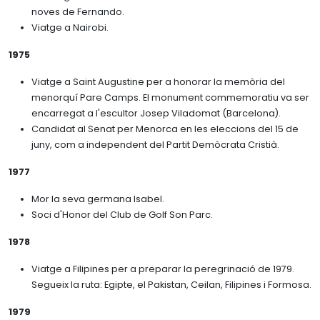
noves de Fernando.
Viatge a Nairobi.
1975
Viatge a Saint Augustine per a honorar la memòria del
menorquí Pare Camps. El monument commemoratiu va ser
encarregat a l'escultor Josep Viladomat (Barcelona).
Candidat al Senat per Menorca en les eleccions del 15 de
juny, com a independent del Partit Demòcrata Cristià.
1977
Mor la seva germana Isabel.
Soci d'Honor del Club de Golf Son Parc.
1978
Viatge a Filipines per a preparar la peregrinació de 1979.
Segueix la ruta: Egipte, el Pakistan, Ceilan, Filipines i Formosa.
1979