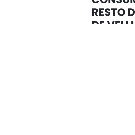
RESTO D
DE VELL
DE LO M
HONRABA