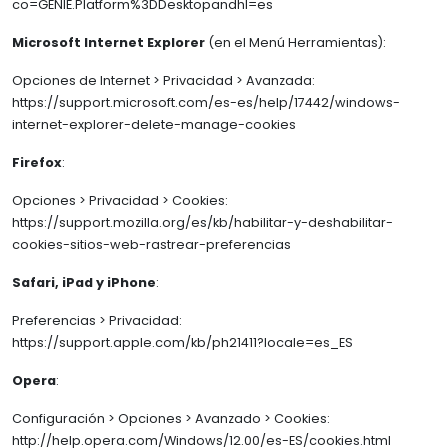
co=GENIE.Platform%3DDesktopandhl=es
Microsoft Internet Explorer
(en el Menú Herramientas):
Opciones de Internet > Privacidad > Avanzada:
https://support.microsoft.com/es-es/help/17442/windows-
internet-explorer-delete-manage-cookies
Firefox
:
Opciones > Privacidad > Cookies:
https://support.mozilla.org/es/kb/habilitar-y-deshabilitar-
cookies-sitios-web-rastrear-preferencias
Safari, iPad y iPhone
:
Preferencias > Privacidad:
https://support.apple.com/kb/ph21411?locale=es_ES
Opera
:
Configuración > Opciones > Avanzado > Cookies:
http://help.opera.com/Windows/12.00/es-ES/cookies.html