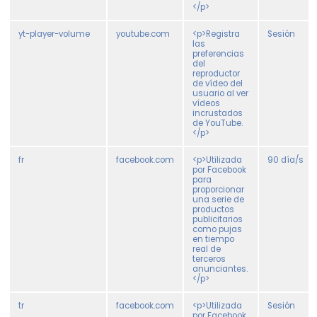
</p>
yt-player-volume
youtube.com
<p>Registra
Sesión
las
preferencias
del
reproductor
de vídeo del
usuario al ver
vídeos
incrustados
de YouTube.
</p>
fr
facebook.com
<p>Utilizada
90 día/s
por Facebook
para
proporcionar
una serie de
productos
publicitarios
como pujas
en tiempo
real de
terceros
anunciantes.
</p>
tr
facebook.com
<p>Utilizada
Sesión
por Facebook