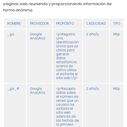
páginas web reuniendo y proporcionando información de
forma anónima.
NOMBRE
PROVEEDOR
PROPÓSITO
CADUCIDAD
TIPO
_ga
Google
<p>Registra
2 año/s
Http
Analytics
una
identificación
única que se
utiliza para
generar
datos
estadísticos
acerca de
cómo utiliza
el visitante el
sitio web.</p>
_ga_#
Google
<p>Recopila
2 año/s
Http
Analytics
datos sobre
el número de
veces que un
usuario ha
visitado el
sitio web
además de
las fechas de
la primera