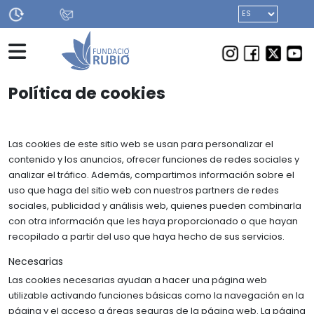
INICIO
ACTIVIDADES
INICIO
> POLÍTICA DE COOKIES
Política de cookies
NOTICIAS
agosto
cerrada todos
CUEVA BINIADRÍS
Las cookies de este sitio web se usan para personalizar el
los sábados
contenido y los anuncios, ofrecer funciones de redes sociales y
analizar el tráfico. Además, compartimos información sobre el
GALA DANZA
uso que haga del sitio web con nuestros partners de redes
sociales, publicidad y análisis web, quienes pueden combinarla
FERIA DE LA CIENCIA Y DE LA TÉCNICA
con otra información que les haya proporcionado o que hayan
recopilado a partir del uso que haya hecho de sus servicios.
BECAS
Necesarias
LA FUNDACIÓN
Las cookies necesarias ayudan a hacer una página web
Sede
utilizable activando funciones básicas como la navegación en la
FERNANDO RUBIÓ
página y el acceso a áreas seguras de la página web. La página
Ayudas y colaboraciones