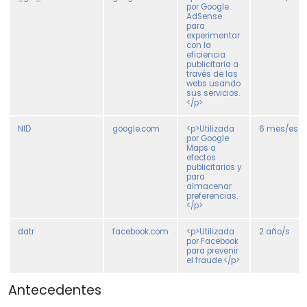
por Google
AdSense
para
experimentar
con la
eficiencia
publicitaria a
través de las
webs usando
sus servicios.
</p>
NID
google.com
<p>Utilizada
6 mes/es
por Google
Maps a
efectos
publicitarios y
para
almacenar
preferencias.
</p>
datr
facebook.com
<p>Utilizada
2 año/s
por Facebook
para prevenir
el fraude.</p>
Antecedentes