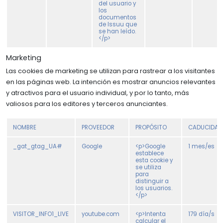
del usuario y
los
documentos
de Issuu que
se han leído.
</p>
Marketing
Las cookies de marketing se utilizan para rastrear a los visitantes
en las páginas web. La intención es mostrar anuncios relevantes
y atractivos para el usuario individual, y por lo tanto, más
valiosos para los editores y terceros anunciantes.
NOMBRE
PROVEEDOR
PROPÓSITO
CADUCIDAD
_gat_gtag_UA#
Google
<p>Google
1 mes/es
establece
esta cookie y
se utiliza
para
distinguir a
los usuarios.
</p>
VISITOR_INFO1_LIVE
youtube.com
<p>Intenta
179 día/s
calcular el