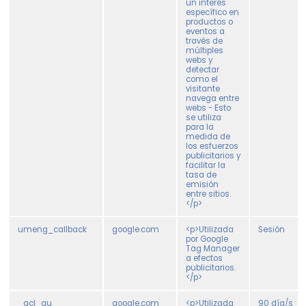
un interés
específico en
productos o
eventos a
través de
múltiples
webs y
detectar
como el
visitante
navega entre
webs - Esto
se utiliza
para la
medida de
los esfuerzos
publicitarios y
facilitar la
tasa de
emisión
entre sitios.
</p>
umeng_callback
google.com
<p>Utilizada
Sesión
por Google
Tag Manager
a efectos
publicitarios.
</p>
_gcl_au
google.com
<p>Utilizada
90 día/s