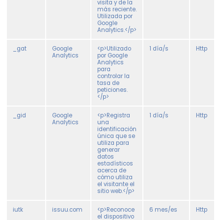
visita y de la
más reciente.
Utilizada por
Google
Analytics.</p>
_gat
Google
<p>Utilizado
1 día/s
Http
Analytics
por Google
Analytics
para
controlar la
tasa de
peticiones.
</p>
_gid
Google
<p>Registra
1 día/s
Http
Analytics
una
identificación
única que se
utiliza para
generar
datos
estadísticos
acerca de
cómo utiliza
el visitante el
sitio web.</p>
iutk
issuu.com
<p>Reconoce
6 mes/es
Http
el dispositivo