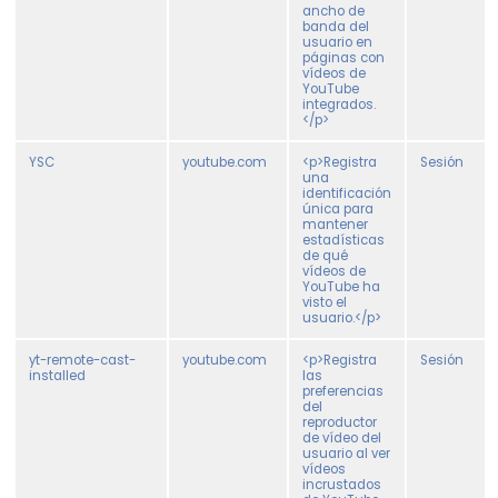
ancho de
banda del
usuario en
páginas con
vídeos de
YouTube
integrados.
</p>
YSC
youtube.com
<p>Registra
Sesión
una
identificación
única para
mantener
estadísticas
de qué
vídeos de
YouTube ha
visto el
usuario.</p>
yt-remote-cast-
youtube.com
<p>Registra
Sesión
installed
las
preferencias
del
reproductor
de vídeo del
usuario al ver
vídeos
incrustados