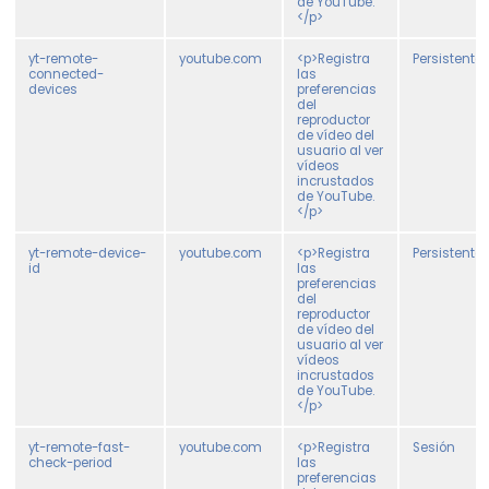
de YouTube.
</p>
yt-remote-
youtube.com
<p>Registra
Persistente
connected-
las
devices
preferencias
del
reproductor
de vídeo del
usuario al ver
vídeos
incrustados
de YouTube.
</p>
yt-remote-device-
youtube.com
<p>Registra
Persistente
id
las
preferencias
del
reproductor
de vídeo del
usuario al ver
vídeos
incrustados
de YouTube.
</p>
yt-remote-fast-
youtube.com
<p>Registra
Sesión
check-period
las
preferencias