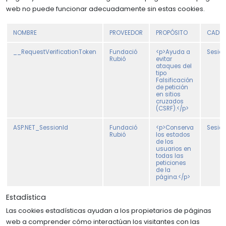
Biografía
web no puede funcionar adecuadamente sin estas cookies.
Memorias
BIBLIOTECA
Trayectoria
Instalaciones y servicios
NOMBRE
PROVEEDOR
PROPÓSITO
CADUC
Mecenazgos
ATLAS NÁUTICO
Reservar sala
Reconocimientos
__RequestVerificationToken
Fundació
<p>Ayuda a
Sesió
Rubió
evitar
Catálogo y fondos
ataques del
Familia Rubió Tudurí
tipo
Archivos
Falsificación
Viajes
de petición
en sitios
cruzados
(CSRF).</p>
ASP.NET_SessionId
Fundació
<p>Conserva
Sesió
Rubió
los estados
de los
usuarios en
todas las
peticiones
de la
página.</p>
Estadística
Las cookies estadísticas ayudan a los propietarios de páginas
web a comprender cómo interactúan los visitantes con las