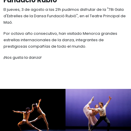
Fundació Rubió
Biografía
Memorias
BIBLIOTECA
El jueves, 3 de agosto a las 21h pudimos disfrutar de la "78i Gala
Trayectoria
d'Estrelles de la Dansa Fundació Rubió", en el Teatre Principal de
Instalaciones y servicios
Mecenazgos
ATLAS NÁUTICO
Maó.
Reservar sala
Reconocimientos
Por octavo año consecutivo, han visitado Menorca grandes
Catálogo y fondos
Familia Rubió Tudurí
estrellas internacionales de la danza, integrantes de
Archivos
prestigiosas compañías de todo el mundo.
Viajes
¡Nos gusta la danza!