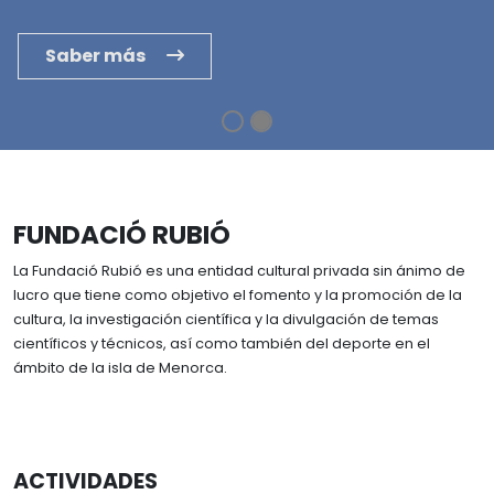
Biografía
Memorias
BIBLIOTECA
Trayectoria
Saber más
Instalaciones y servicios
Mecenazgos
ATLAS NÁUTICO
Reservar sala
Reconocimientos
Catálogo y fondos
Familia Rubió Tudurí
Archivos
Viajes
FUNDACIÓ RUBIÓ
La Fundació Rubió es una entidad cultural privada sin ánimo de
lucro que tiene como objetivo el fomento y la promoción de la
cultura, la investigación científica y la divulgación de temas
científicos y técnicos, así como también del deporte en el
ámbito de la isla de Menorca.
ACTIVIDADES