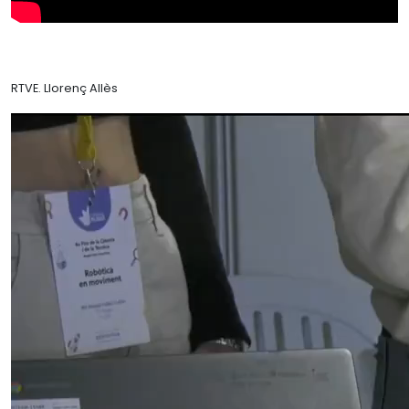
RTVE. Llorenç Allès