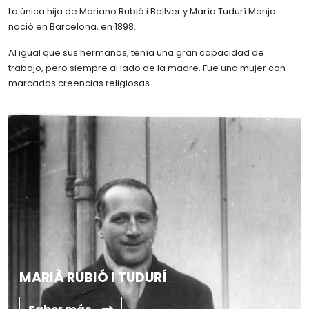
Biografía
La única hija de Mariano Rubió i Bellver y María Tudurí Monjo
Memorias
BIBLIOTECA
nació en Barcelona, en 1898.
Trayectoria
Instalaciones y servicios
Mecenazgos
ATLAS NÁUTICO
Al igual que sus hermanos, tenía una gran capacidad de
Reservar sala
trabajo, pero siempre al lado de la madre. Fue una mujer con
Reconocimientos
Catálogo y fondos
marcadas creencias religiosas.
Familia Rubió Tudurí
Archivos
Viajes
MARIÀ RUBIÓ I TUDURÍ