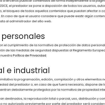
a a terceros publicar contenidos de forma independiente a la pági
a LSSICE, el prestador se pone a disposición de todos los usuarios, a
o, el bloqueo de todos aquellos contenidos que puedan afectar o cont
. En caso de que el usuario considere que puede existir algún conte
ata al administrador del sitio web.
 personales
 el cumplimiento de la normativa de protección de datos personales
ión de las medidas de seguridad dispuestas al Reglamento Europeo
r nuestra
Política de Privacidad
.
l e industrial
no limitativo la programación, edición, compilación y otros elementos
piedad del prestador o, en caso de que fuera necesario, dispone de l
uentran debidamente protegidos por la normativa de propiedad intele
n destinados, la reproducción total o parcial, uso, distribución y c
 uso no autorizado previamente por parte del prestador será consid