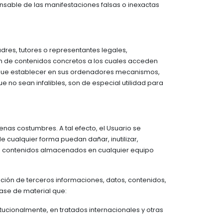
nsable de las manifestaciones falsas o inexactas
dres, tutores o representantes legales,
ón de contenidos concretos a los cuales acceden
n que establecer en sus ordenadores mecanismos,
ue no sean infalibles, son de especial utilidad para
enas costumbres. A tal efecto, el Usuario se
de cualquier forma puedan dañar, inutilizar,
 de contenidos almacenados en cualquier equipo
osición de terceros informaciones, datos, contenidos,
lase de material que:
tucionalmente, en tratados internacionales y otras