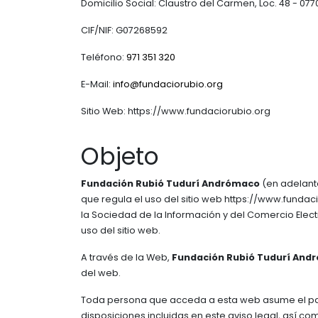
Domicilio Social: Claustro del Carmen, Loc. 48 - 077
ATLAS NÁUTICO
CIF/NIF: G07268592
Teléfono:
971 351 320
E-Mail:
info@fundaciorubio.org
Sitio Web: https://www.fundaciorubio.org
Objeto
Fundación Rubió Tudurí Andrómaco
(en adelante
que regula el uso del sitio web https://www.funda
la Sociedad de la Información y del Comercio Electr
uso del sitio web.
A través de la Web,
Fundación Rubió Tudurí And
del web.
Toda persona que acceda a esta web asume el papel
disposiciones incluidas en este aviso legal, así c