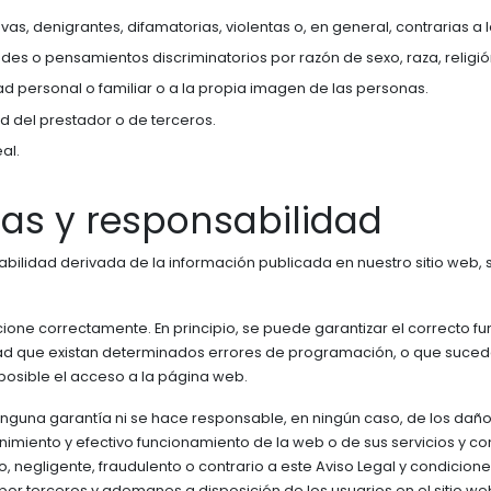
as, denigrantes, difamatorias, violentas o, en general, contrarias a la
udes o pensamientos discriminatorios por razón de sexo, raza, religi
dad personal o familiar o a la propia imagen de las personas.
d del prestador o de terceros.
al.
ías y responsabilidad
abilidad derivada de la información publicada en nuestro sitio web,
one correctamente. En principio, se puede garantizar el correcto fun
dad que existan determinados errores de programación, o que suced
posible el acceso a la página web.
nguna garantía ni se hace responsable, en ningún caso, de los daño
tenimiento y efectivo funcionamiento de la web o de sus servicios y co
o, negligente, fraudulento o contrario a este Aviso Legal y condiciones 
s por terceros y ademanes a disposición de los usuarios en el sitio we