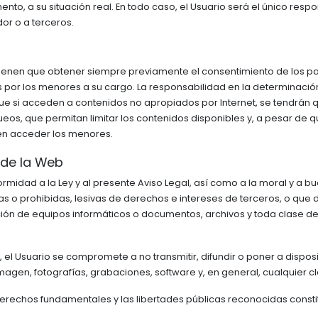
, a su situación real. En todo caso, el Usuario será el único respo
dor o a terceros.
 tienen que obtener siempre previamente el consentimiento de los pa
s por los menores a su cargo. La responsabilidad en la determinaci
ue si acceden a contenidos no apropiados por Internet, se tendrá
ueos, que permitan limitar los contenidos disponibles y, a pesar de q
eden acceder los menores.
 de la Web
rmidad a la Ley y al presente Aviso Legal, así como a la moral y a bu
itas o prohibidas, lesivas de derechos e intereses de terceros, o que 
zación de equipos informáticos o documentos, archivos y toda clase
ivo, el Usuario se compromete a no transmitir, difundir o poner a disp
magen, fotografías, grabaciones, software y, en general, cualquier c
derechos fundamentales y las libertades públicas reconocidas consti