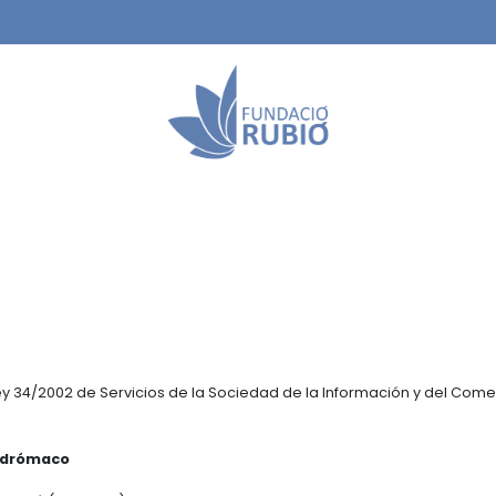
Sede
 Ley 34/2002 de Servicios de la Sociedad de la Información y del Com
Ayudas y colaboraciones
Biografía
Memorias
Trayectoria
Instalaciones y servicios
ndrómaco
Mecenazgos
Reservar sala