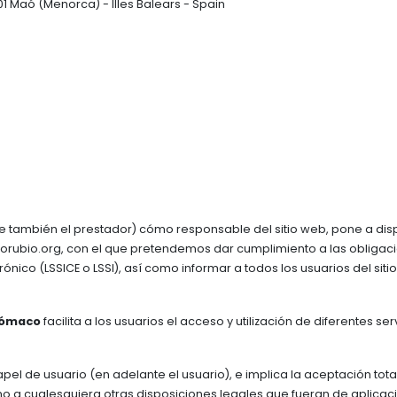
01 Maó (Menorca) - Illes Balears - Spain
Reconocimientos
Catálogo y fondos
Familia Rubió Tudurí
Archivos
Viajes
 también el prestador) cómo responsable del sitio web, pone a dis
ciorubio.org, con el que pretendemos dar cumplimiento a las obligac
ónico (LSSICE o LSSI), así como informar a todos los usuarios del si
rómaco
facilita a los usuarios el acceso y utilización de diferentes s
 de usuario (en adelante el usuario), e implica la aceptación total
omo a cualesquiera otras disposiciones legales que fueran de aplicac