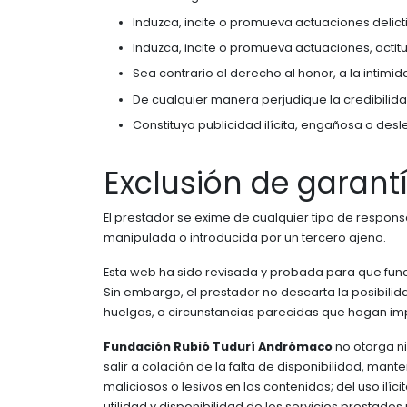
Induzca, incite o promueva actuaciones delictiv
Induzca, incite o promueva actuaciones, actit
Sea contrario al derecho al honor, a la intimi
De cualquier manera perjudique la credibilida
Constituya publicidad ilícita, engañosa o desle
Exclusión de garant
El prestador se exime de cualquier tipo de respons
manipulada o introducida por un tercero ajeno.
Esta web ha sido revisada y probada para que funci
Sin embargo, el prestador no descarta la posibili
huelgas, o circunstancias parecidas que hagan im
Fundación Rubió Tudurí Andrómaco
no otorga ni
salir a colación de la falta de disponibilidad, man
maliciosos o lesivos en los contenidos; del uso ilícit
utilidad y disponibilidad de los servicios prestado