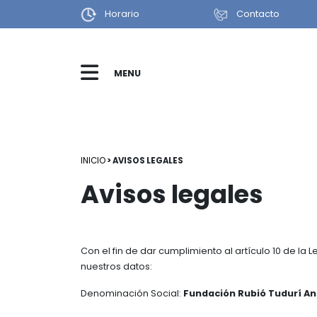
Horario
Contacto
MENU
INICIO
ACTIVIDADES
NOTICIAS
agosto
cerrada todos los sábados
CUEVA BINIADRÍS
INICIO
> AVISOS LEGALES
GALA DANZA
Avisos legales
FERIA DE LA CIENCIA Y DE LA TÉCNICA
BECAS
Con el fin de dar cumplimiento al artículo 10 de la
LA FUNDACIÓN
nuestros datos:
FERNANDO RUBIÓ
Denominación Social:
Fundación Rubió Tudurí A
BIBLIOTECA