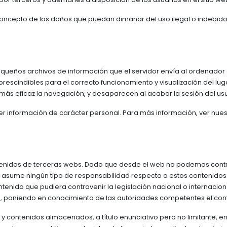
concepto de los daños que puedan dimanar del uso ilegal o indebido
(pequeños archivos de información que el servidor envía al ordenado
cindibles para el correcto funcionamiento y visualización del lugar.
 más eficaz la navegación, y desaparecen al acabar la sesión del usu
ger información de carácter personal. Para más información, ver nue
ontenidos de terceras webs. Dado que desde el web no podemos contr
 asume ningún tipo de responsabilidad respecto a estos contenidos. 
tenido que pudiera contravenir la legislación nacional o internaciona
s, poniendo en conocimiento de las autoridades competentes el con
n y contenidos almacenados, a título enunciativo pero no limitante, e