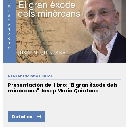
Biografía
Memorias
BIBLIOTECA
Trayectoria
Instalaciones y servicios
Mecenazgos
ATLAS NÁUTICO
Reservar sala
Reconocimientos
Catálogo y fondos
Familia Rubió Tudurí
Archivos
Viajes
Presentaciones libros
Presentación del libro: "El gran èxode dels
minòrcans" Josep Maria Quintana
Detalles