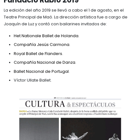
Fundació Rubió 2019
Biografía
Memorias
BIBLIOTECA
La edición del año 2019 se llevó a cabo el 1 de agosto, en el
Trayectoria
Teatre Principal de Maó. La dirección artística fue a cargo de
Instalaciones y servicios
Mecenazgos
ATLAS NÁUTICO
Joaquín de Luz y contó con bailarines invitados de:
Reservar sala
Reconocimientos
Het Nationale Ballet de Holanda
.
Catálogo y fondos
Familia Rubió Tudurí
Compañía Jesús Carmona
.
Archivos
Viajes
Royal Ballet de Flanders
.
Compañía Nacional de Danza
.
Ballet Nacional de Portugal
.
Víctor Ullate Ballet.