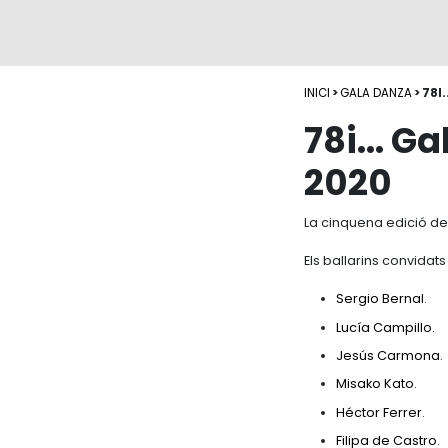
INICI
>
GALA DANZA
> 78I
78i... G
2020
La cinquena edició de 
Els ballarins convidats
Sergio Bernal
.
Lucía Campillo.
Jesús Carmona
.
Misako Kato
.
Héctor Ferrer
.
Filipa de Castro
.