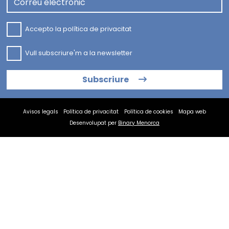
Correu electrònic
Accepto la
política de privacitat
Vull subscriure'm a la newsletter
Subscriure
Avisos legals
Política de privacitat
Política de cookies
Mapa web
Desenvolupat per
Binary Menorca