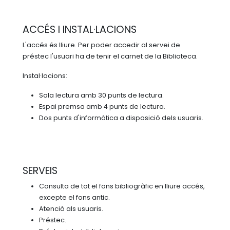
Biografia
Memòries
BIBLIOTECA
Trajectòria
ACCÉS I INSTAL·LACIONS
Instal·lacions i serveis
Mecenatges
ATLES NÀUTIC
L'accés és lliure. Per poder accedir al servei de
Reservar sala
Reconeixements
préstec l'usuari ha de tenir el carnet de la Biblioteca.
Catàleg i fons
Família Rubió Tudurí
Instal·lacions:
Arxius
Viatges
Sala lectura amb 30 punts de lectura.
Espai premsa amb 4 punts de lectura.
Dos punts d'informàtica a disposició dels usuaris.
SERVEIS
Consulta de tot el fons bibliogràfic en lliure accés,
excepte el fons antic.
Atenció als usuaris.
Préstec.