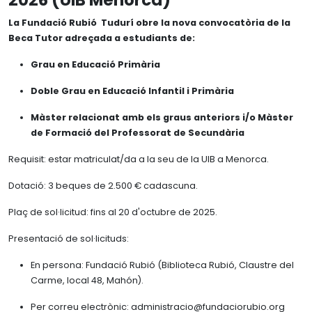
2026 (UIB Menorca)
Biografia
Memòries
BIBLIOTECA
La Fundació Rubió Tudurí obre la nova convocatòria de la
Trajectòria
Beca Tutor adreçada a estudiants de:
Instal·lacions i serveis
Mecenatges
ATLES NÀUTIC
Reservar sala
Grau en Educació Primària
Reconeixements
Catàleg i fons
Doble Grau en Educació Infantil i Primària
Família Rubió Tudurí
Arxius
Viatges
Màster relacionat amb els graus anteriors i/o Màster
de Formació del Professorat de Secundària
Requisit: estar matriculat/da a la seu de la UIB a Menorca.
Dotació: 3 beques de 2.500 € cadascuna.
Plaç de sol·licitud: fins al 20 d'octubre de 2025.
Presentació de sol·licituds:
En persona: Fundació Rubió (Biblioteca Rubió, Claustre del
Carme, local 48, Mahón).
Per correu electrònic: administracio@fundaciorubio.org