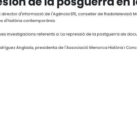
esión de la posguerra en
t director d'informació de l'Agència EFE, conseller de Radiotelevisió 
es d'història contemporània.
ves investigacions referents a: La repressió de la postguerra als doc
Rodríguez Anglada, presidenta de l'Associació Menorca Història i Conc
NEWSLETTER DE LA FUNDACIÓ
Nom i cognoms
Accepto la
política de privacitat