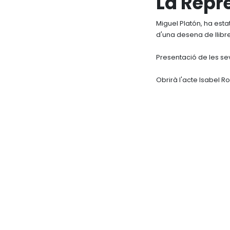
La Repr
Miguel Platón, ha esta
d'una desena de llibr
Presentació de les se
Obrirà l'acte Isabel 
Fundación Rubió Tudurí Andrómaco