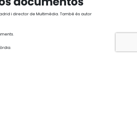
 los documentos
Madrid i director de Multimèdia. També és autor
uments.
òrdia.
Correu electrònic
Vull subscriure'm a la newsletter