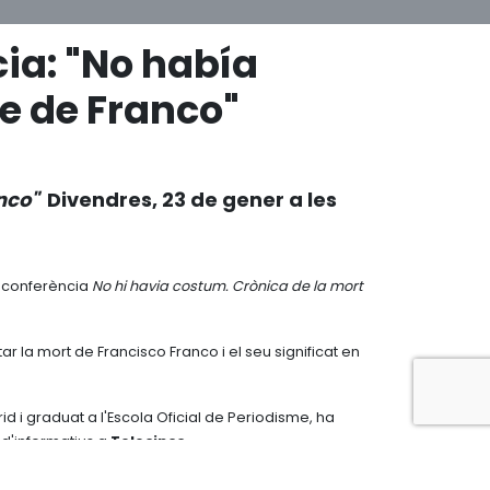
ia: "No había
e de Franco"
nco"
Divendres, 23 de gener a les
a conferència
No hi havia costum. Crònica de la mort
r la mort de Francisco Franco i el seu significat en
id i graduat a l'Escola Oficial de Periodisme, ha
 d'informatius a
Telecinco
.