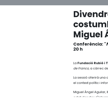
Divendr
costumb
Miguel 
Conferència: "
20 h
La
Fundació Rubió i 
de Franco
, a càrrec d
La sessió oferirà una 
el context polític i inf
Miguel Ángel Aguilar, 
estat director d'Info