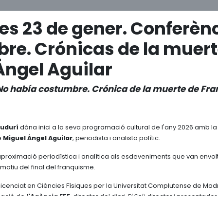
es 23 de gener. Conferènc
re. Crónicas de la muert
Ángel Aguilar
No había costumbre. Crónica de la muerte de Fra
Tudurí
dóna inici a la seva programació cultural de l'any 2026 amb l
e
Miguel Ángel Aguilar
, periodista i analista polític.
aproximació periodística i analítica als esdeveniments que van envolta
ormatiu del final del franquisme.
llicenciat en Ciències Físiques per la Universitat Complutense de Madr
rmació de
l'Agència EFE
, director del diari
El Sol
i director i presentador