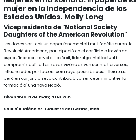
Mujeres en la sombra. El papel de la
Biografia
mujer en la Independencia de los
Memòries
BIBLIOTECA
Trajectòria
Estados Unidos. Molly Long
Instal·lacions i serveis
Mecenatges
ATLES NÀUTIC
Vicepresidenta de "National Society
Reservar sala
Reconeixements
Daughters of the American Revolution"
Catàleg i fons
Família Rubió Tudurí
Les dones van tenir un paper fonamental i multifacètic durant la
Arxius
Viatges
Revolució Americana, participació en el conflicte a través de
suport financer, servei a l' exèrcit, lideratge intel·lectual i
compromís polític. Les seves vivències van ser molt diverses,
influenciades per factors com raça, posició social i lleialtats,
però en conjunt la seva contribució va ser determinant en la
formació d' una nova Nació.
Divendres 13 de març a les 20h
Sala d'Audiències Claustre del Carme, Maó